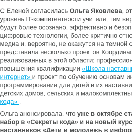
С Еленой согласилась
Ольга Яковлева
, о
уровень IT-компетентности учителя, тем вер
будут более осознано, эффективно и безоп
цифровые технологии, более критично отн
медиа и, вероятно, не окажутся на темной 
представила несколько проектов Координа
реализованных в этой области: профессио
повышения квалификации
«Школа наставн
интернет»
и проект по обучению основам и
программирования для детей и их наставни
детских домов, сельских и малокомплектн
кода»
.
Ольга анонсировала, что
уже в октябре с
набор в «Секреты кода» и на новый кур
наставников «Дети и молодежь в инфо