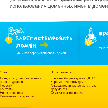
использования доменных имен в домен
ПР
ЗАРЕГИСТРИРОВАТЬ
ДОМЕН
Узнай
Где и как зарегистрировать домен
О нас
Пользователям
Фонд «Разумный интернет»
Кому необходим домен .ДЕТИ
Миссия домена
Зарегистрировать домен
Новости
Аккредитованные регистраторы
Контакты
Документы
Наши партнёры
Служба реагирования
Рекламные материалы