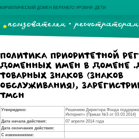
КИРИЛЛИЧЕСКИЙ ДОМЕН ВЕРХНЕГО УРОВНЯ .ДЕТИ
пользователям
регистраторам
Политика приоритетной ре
доменных имен в домене .
товарных знаков (знаков
обслуживания), зарегистри
TMCH
Утверждено:
Решением Директора Фонда поддержк
Интернет» (Приказ №3 от 03.03.2014)
Дата начала действия:
07 апреля 2014 года
Дата окончания действия:
С изменениями: